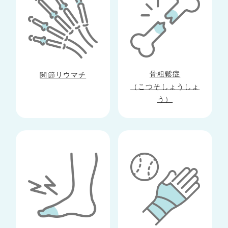
骨粗鬆症
関節リウマチ
（こつそしょうしょ
う）